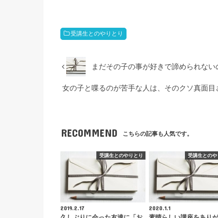
受講生とのやりとり
まだその子の事が好きで諦められない
女の子と喋るのが苦手な人は、そのクソ真面目
RECOMMEND
こちらの記事も人気です。
受講生とのやりとり
受講生とのや
2019.2.17
2020.1.1
久しぶりに会った友達に「お
素晴らしい講座をあり