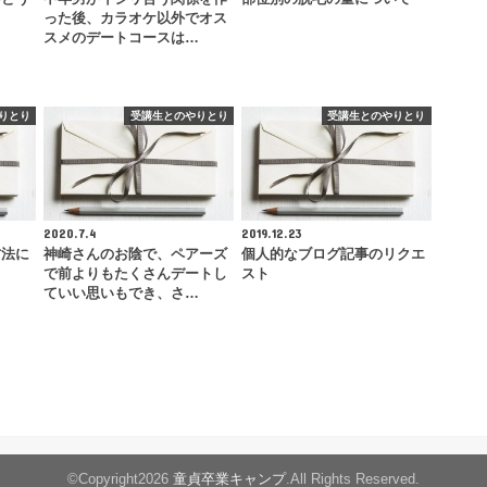
った後、カラオケ以外でオス
スメのデートコースは…
りとり
受講生とのやりとり
受講生とのやりとり
2020.7.4
2019.12.23
方法に
神崎さんのお陰で、ペアーズ
個人的なブログ記事のリクエ
で前よりもたくさんデートし
スト
ていい思いもでき、さ…
©Copyright2026
童貞卒業キャンプ
.All Rights Reserved.