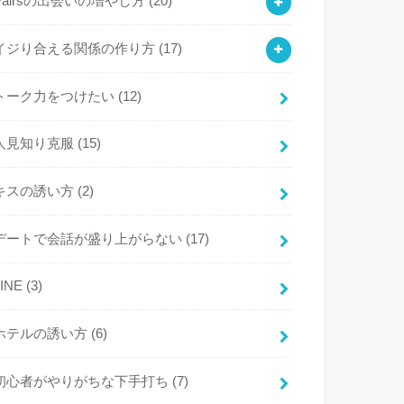
Pairsの出会いの増やし方
(20)
イジり合える関係の作り方
(17)
トーク力をつけたい
(12)
人見知り克服
(15)
キスの誘い方
(2)
デートで会話が盛り上がらない
(17)
LINE
(3)
ホテルの誘い方
(6)
初心者がやりがちな下手打ち
(7)