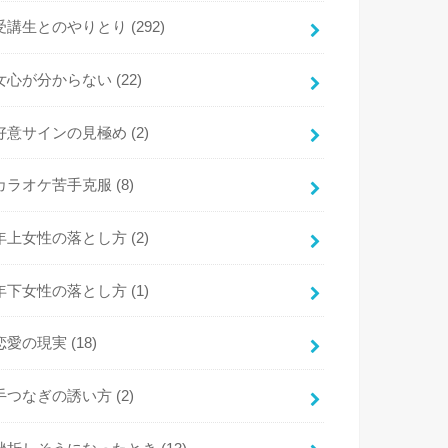
受講生とのやりとり
(292)
女心が分からない
(22)
好意サインの見極め
(2)
カラオケ苦手克服
(8)
年上女性の落とし方
(2)
年下女性の落とし方
(1)
恋愛の現実
(18)
手つなぎの誘い方
(2)