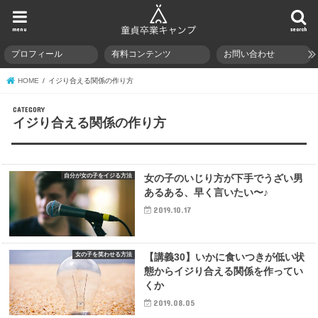
menu
search
プロフィール
有料コンテンツ
お問い合わせ
HOME
イジり合える関係の作り方
イジり合える関係の作り方
自分が女の子をイジる方法
女の子のいじり方が下手でうざい男
あるある、早く言いたい〜♪
2019.10.17
女の子を笑わせる方法
【講義30】いかに食いつきが低い状
態からイジり合える関係を作ってい
くか
2019.08.05