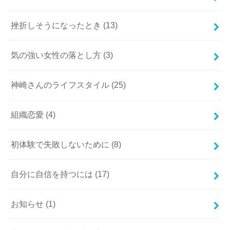
挫折しそうになったとき
(13)
気の強い女性の落とし方
(3)
神崎さんのライフスタイル
(25)
組織恋愛
(4)
初体験で失敗しないために
(8)
自分に自信を持つには
(17)
お知らせ
(1)