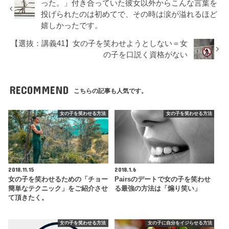
った。」付き合っていた彼女以外からこんな言葉を
投げられたのは初めてで、その時は涙が溢れるほど
嬉しかったです。
【選抜：講義41】女の子を笑わせようとしない＝女
の子を口説く資格がない
RECOMMEND
こちらの記事も人気です。
女の子を笑わせる方法
女の子を笑わせる方法
2018.11.15
2018.1.6
女の子を笑わせるための「チョー
Pairsのデートで女の子を笑わせ
簡単なテクニック」をご紹介させ
る最強の方法は「煽り笑い」
て頂きたく。
女の子を笑わせる方法
女の子に自分をイジらせる方法