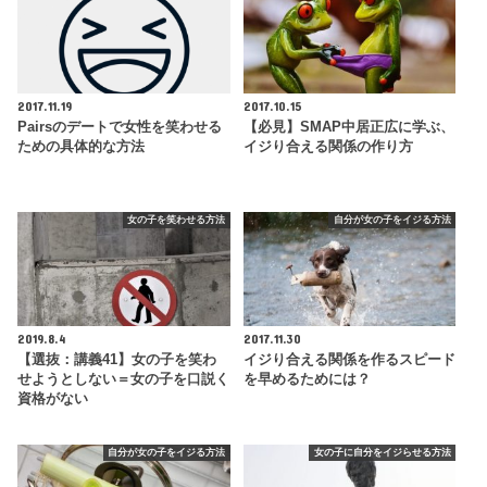
2017.11.19
2017.10.15
Pairsのデートで女性を笑わせる
【必見】SMAP中居正広に学ぶ、
ための具体的な方法
イジり合える関係の作り方
女の子を笑わせる方法
自分が女の子をイジる方法
2019.8.4
2017.11.30
【選抜：講義41】女の子を笑わ
イジり合える関係を作るスピード
せようとしない＝女の子を口説く
を早めるためには？
資格がない
自分が女の子をイジる方法
女の子に自分をイジらせる方法