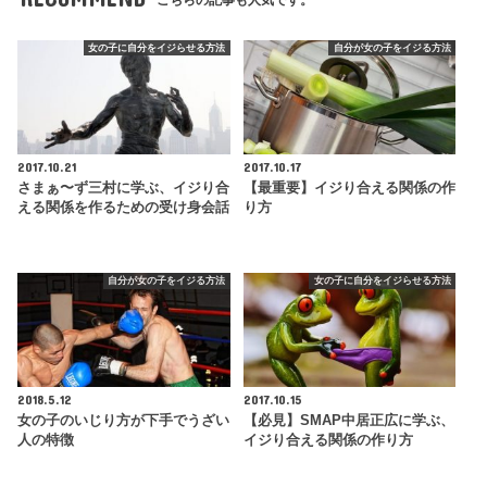
こちらの記事も人気です。
女の子に自分をイジらせる方法
自分が女の子をイジる方法
2017.10.21
2017.10.17
さまぁ〜ず三村に学ぶ、イジり合
【最重要】イジり合える関係の作
える関係を作るための受け身会話
り方
自分が女の子をイジる方法
女の子に自分をイジらせる方法
2018.5.12
2017.10.15
女の子のいじり方が下手でうざい
【必見】SMAP中居正広に学ぶ、
人の特徴
イジり合える関係の作り方