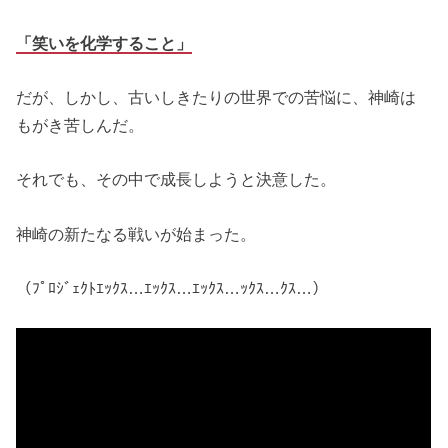
「笑いを化学すること」
だが、しかし、古いしきたりの世界での苦悩に、神崎は
もがき苦しんだ。
それでも、その中で成長しようと決意した。
神崎の新たなる戦いが始まった。
（ﾌﾟﾛｼﾞｪｸﾄｴｯｸｽ…ｴｯｸｽ…ｴｯｸｽ…ｯｸｽ…ｸｽ…）