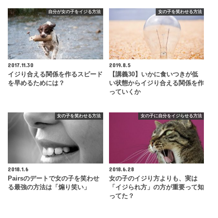
自分が女の子をイジる方法
女の子を笑わせる方法
2017.11.30
2019.8.5
イジり合える関係を作るスピード
【講義30】いかに食いつきが低
を早めるためには？
い状態からイジり合える関係を作
っていくか
女の子を笑わせる方法
女の子に自分をイジらせる方法
2018.1.6
2018.6.28
Pairsのデートで女の子を笑わせ
女の子のイジり方よりも、実は
る最強の方法は「煽り笑い」
「イジられ方」の方が重要って知
ってた？