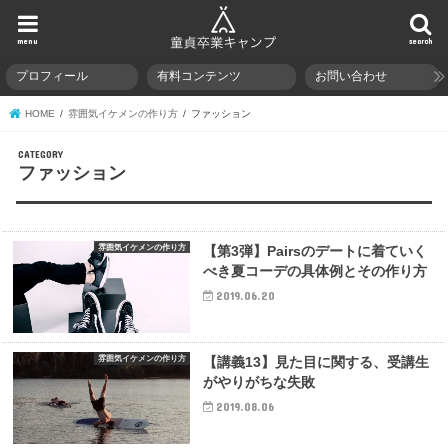
menu
search
プロフィール
有料コンテンツ
お問い合わせ
HOME
雰囲気イケメンの作り方
ファッション
ファッション
雰囲気イケメンの作り方
【第3弾】Pairsのデートに着ていく
べき夏コーデの具体例とその作り方
2019.06.20
雰囲気イケメンの作り方
【講義13】見た目に関する、受講生
がやりがちな失敗
2019.08.06