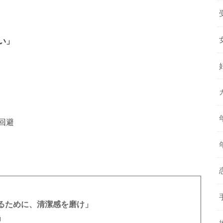
い」
回避
るために、清潔感を磨け」
」