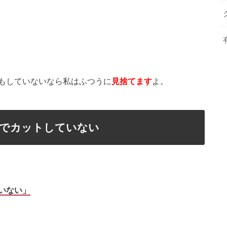
もしていないなら私はふつうに
見捨てます
よ。
院でカットしていない
いない」