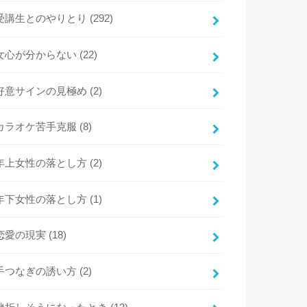
受講生とのやりとり
(292)
女心が分からない
(22)
好意サインの見極め
(2)
カラオケ苦手克服
(8)
年上女性の落とし方
(2)
年下女性の落とし方
(1)
恋愛の現実
(18)
手つなぎの誘い方
(2)