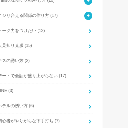
Pairsの出会いの増やし方
(20)
イジり合える関係の作り方
(17)
トーク力をつけたい
(12)
人見知り克服
(15)
キスの誘い方
(2)
デートで会話が盛り上がらない
(17)
LINE
(3)
ホテルの誘い方
(6)
初心者がやりがちな下手打ち
(7)