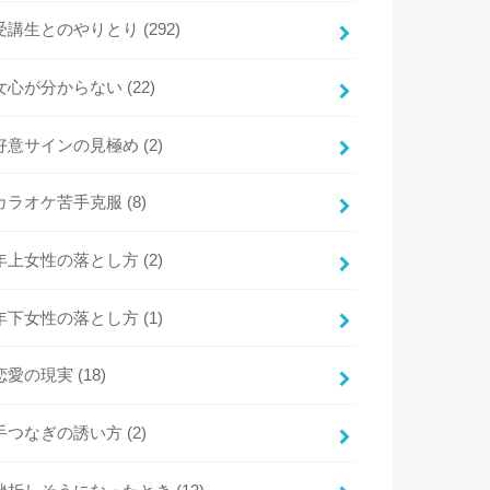
受講生とのやりとり
(292)
女心が分からない
(22)
好意サインの見極め
(2)
カラオケ苦手克服
(8)
年上女性の落とし方
(2)
年下女性の落とし方
(1)
恋愛の現実
(18)
手つなぎの誘い方
(2)