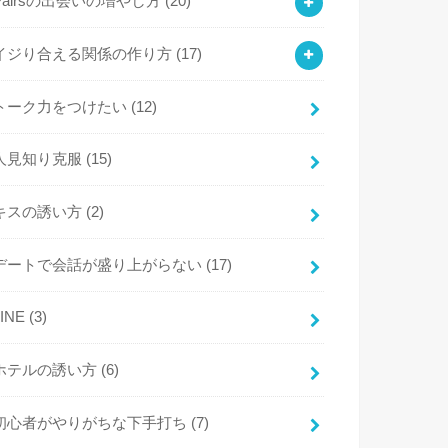
Pairsの出会いの増やし方
(20)
イジり合える関係の作り方
(17)
トーク力をつけたい
(12)
人見知り克服
(15)
キスの誘い方
(2)
デートで会話が盛り上がらない
(17)
LINE
(3)
ホテルの誘い方
(6)
初心者がやりがちな下手打ち
(7)