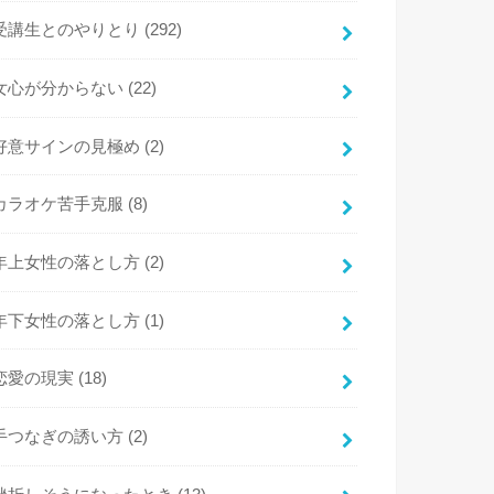
受講生とのやりとり
(292)
女心が分からない
(22)
好意サインの見極め
(2)
カラオケ苦手克服
(8)
年上女性の落とし方
(2)
年下女性の落とし方
(1)
恋愛の現実
(18)
手つなぎの誘い方
(2)