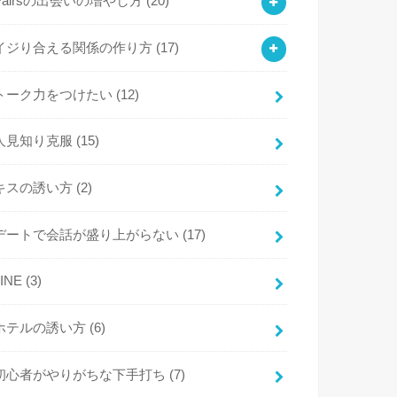
Pairsの出会いの増やし方
(20)
イジり合える関係の作り方
(17)
トーク力をつけたい
(12)
人見知り克服
(15)
キスの誘い方
(2)
デートで会話が盛り上がらない
(17)
LINE
(3)
ホテルの誘い方
(6)
初心者がやりがちな下手打ち
(7)