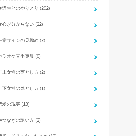
受講生とのやりとり
(292)
女心が分からない
(22)
好意サインの見極め
(2)
カラオケ苦手克服
(8)
年上女性の落とし方
(2)
年下女性の落とし方
(1)
恋愛の現実
(18)
手つなぎの誘い方
(2)