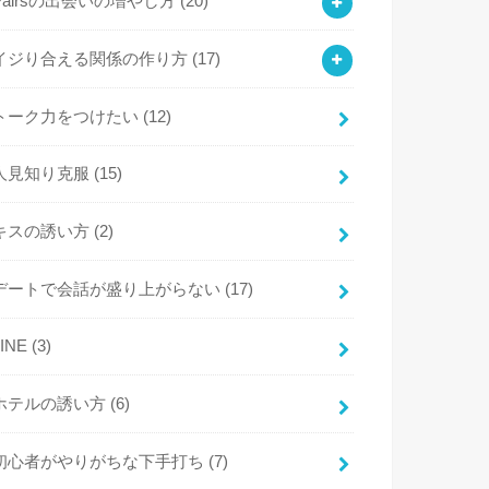
Pairsの出会いの増やし方
(20)
イジり合える関係の作り方
(17)
トーク力をつけたい
(12)
人見知り克服
(15)
キスの誘い方
(2)
デートで会話が盛り上がらない
(17)
LINE
(3)
ホテルの誘い方
(6)
初心者がやりがちな下手打ち
(7)