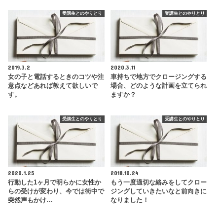
受講生とのやりとり
受講生とのやりとり
2019.3.2
2020.3.11
女の子と電話するときのコツや注
車持ちで地方でクロージングする
意点などあれば教えて欲しいで
場合、どのような計画を立てられ
す。
ますか？
受講生とのやりとり
受講生とのやりとり
2020.1.25
2018.10.24
行動した1ヶ月で明らかに女性か
もう一度適切な絡みをしてクロー
らの受けが変わり、今では街中で
ジングしていきたいなと前向きに
突然声もかけ…
なりました！