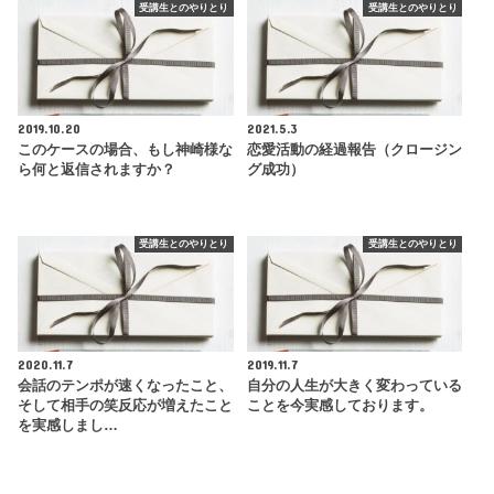
受講生とのやりとり
受講生とのやりとり
2019.10.20
2021.5.3
このケースの場合、もし神崎様な
恋愛活動の経過報告（クロージン
ら何と返信されますか？
グ成功）
受講生とのやりとり
受講生とのやりとり
2020.11.7
2019.11.7
会話のテンポが速くなったこと、
自分の人生が大きく変わっている
そして相手の笑反応が増えたこと
ことを今実感しております。
を実感しまし…