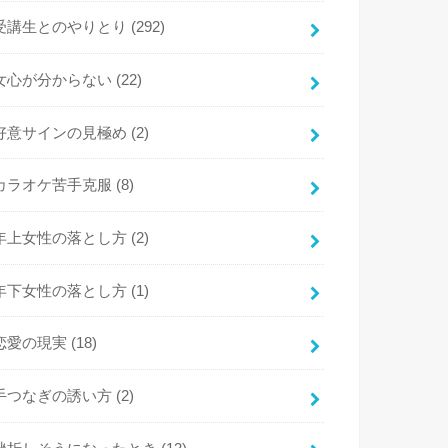
受講生とのやりとり
(292)
女心が分からない
(22)
好意サインの見極め
(2)
カラオケ苦手克服
(8)
年上女性の落とし方
(2)
年下女性の落とし方
(1)
恋愛の現実
(18)
手つなぎの誘い方
(2)