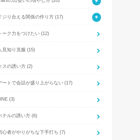
Pairsの出会いの増やし方
(20)
イジり合える関係の作り方
(17)
トーク力をつけたい
(12)
人見知り克服
(15)
キスの誘い方
(2)
デートで会話が盛り上がらない
(17)
LINE
(3)
ホテルの誘い方
(6)
初心者がやりがちな下手打ち
(7)