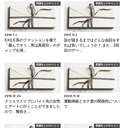
受講生とのやりとり
受講生とのやりとり
2018.7.1
2017.11.3
EXILE系のファッションを着て
話が温まるまではどんな会話をす
「遊んでそう→実は真面目」のギ
れば良いでしょうか？ また、2回
ャップを演…
目のデー…
受講生とのやりとり
受講生とのやりとり
2018.12.26
2020.11.12
クリスマスイブにバイト先の女性
運動神経とモテ度の関係性につい
とデートに行くことができました
て
ので、報告さ…
受講生とのやりとり
受講生とのやりとり