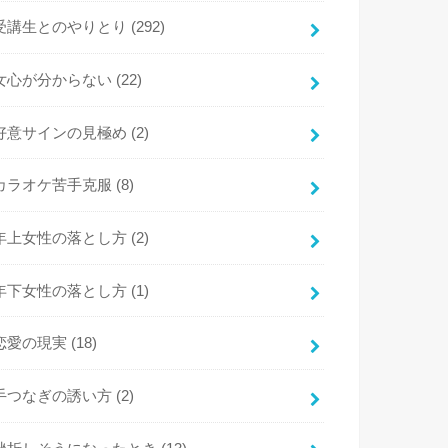
受講生とのやりとり
(292)
女心が分からない
(22)
好意サインの見極め
(2)
カラオケ苦手克服
(8)
年上女性の落とし方
(2)
年下女性の落とし方
(1)
恋愛の現実
(18)
手つなぎの誘い方
(2)