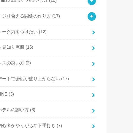
Pairsの出会いの増やし方
(20)
イジり合える関係の作り方
(17)
トーク力をつけたい
(12)
人見知り克服
(15)
キスの誘い方
(2)
デートで会話が盛り上がらない
(17)
LINE
(3)
ホテルの誘い方
(6)
初心者がやりがちな下手打ち
(7)