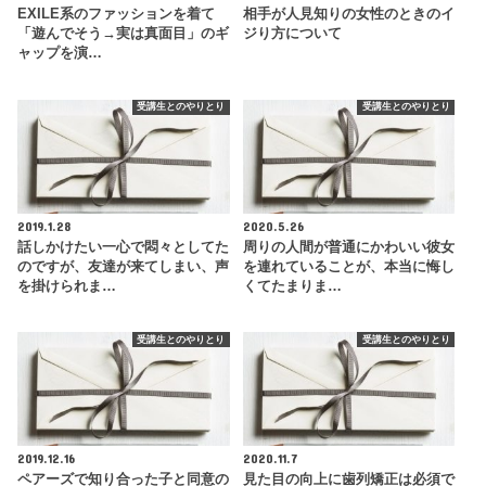
EXILE系のファッションを着て
相手が人見知りの女性のときのイ
「遊んでそう→実は真面目」のギ
ジり方について
ャップを演…
受講生とのやりとり
受講生とのやりとり
2019.1.28
2020.5.26
話しかけたい一心で悶々としてた
周りの人間が普通にかわいい彼女
のですが、友達が来てしまい、声
を連れていることが、本当に悔し
を掛けられま…
くてたまりま…
受講生とのやりとり
受講生とのやりとり
2019.12.16
2020.11.7
ペアーズで知り合った子と同意の
見た目の向上に歯列矯正は必須で