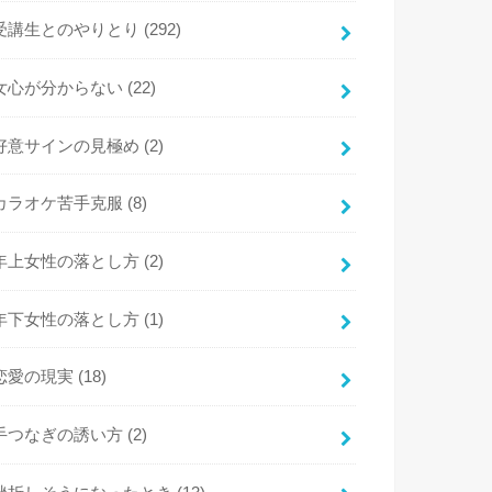
受講生とのやりとり
(292)
女心が分からない
(22)
好意サインの見極め
(2)
カラオケ苦手克服
(8)
年上女性の落とし方
(2)
年下女性の落とし方
(1)
恋愛の現実
(18)
手つなぎの誘い方
(2)