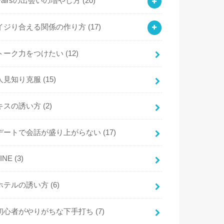
Pairsの出会いの増やし方
(20)
イジり合える関係の作り方
(17)
トーク力をつけたい
(12)
人見知り克服
(15)
キスの誘い方
(2)
デートで会話が盛り上がらない
(17)
LINE
(3)
ホテルの誘い方
(6)
初心者がやりがちな下手打ち
(7)