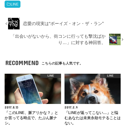
LINE
恋愛の現実は“ボーイズ・オン・ザ・ラン”
「出会いがないから、街コンに行っても撃沈ばか
り…」に対する神回答。
RECOMMEND
こちらの記事も人気です。
LINE
LINE
2017.8.13
2017.2.9
「このLINE、脈アリかな？」と
「LINEが返ってこない…」と悩
か言ってる時点で、たぶん脈ナ
むあなたは未来永劫モテることは
シ。
ない。