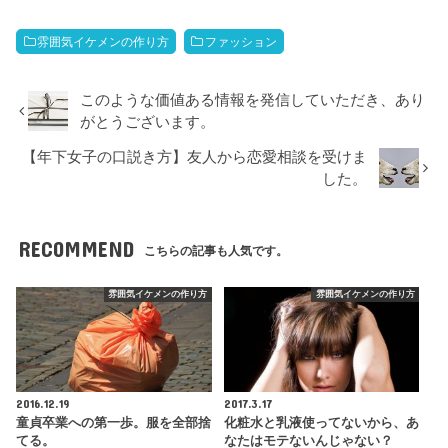
雰囲気イケメンの作り方
ファッション
このような価値ある情報を発信していただき、あり
がとうございます。
【年下女子の口説き方】友人から恋愛相談を受けま
した。
RECOMMEND
こちらの記事も人気です。
雰囲気イケメンの作り方
雰囲気イケメンの作り方
2016.12.19
2017.3.17
童貞卒業への第一歩。服を全部捨
化粧水と乳液使ってないから、あ
てる。
なたはモテないんじゃない？