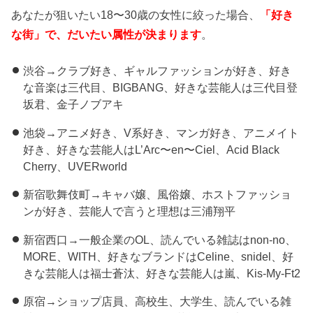
あなたが狙いたい18〜30歳の女性に絞った場合、
「好き
な街」で、だいたい属性が決まります
。
渋谷→クラブ好き、ギャルファッションが好き、好き
な音楽は三代目、BIGBANG、好きな芸能人は三代目登
坂君、金子ノブアキ
池袋→アニメ好き、V系好き、マンガ好き、アニメイト
好き、好きな芸能人はL’Arc〜en〜Ciel、Acid Black
Cherry、UVERworld
新宿歌舞伎町→キャバ嬢、風俗嬢、ホストファッショ
ンが好き、芸能人で言うと理想は三浦翔平
新宿西口→一般企業のOL、読んでいる雑誌はnon-no、
MORE、WITH、好きなブランドはCeline、snidel、好
きな芸能人は福士蒼汰、好きな芸能人は嵐、Kis-My-Ft2
原宿→ショップ店員、高校生、大学生、読んでいる雑