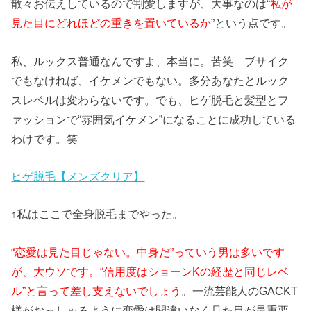
散々お伝えしているので割愛しますが、大事なのは“
私が
見た目にどれほどの重きを置いているか
”という点です。
私、ルックス普通なんですよ、本当に。苦笑 ブサイク
でもなければ、イケメンでもない。多分あなたとルック
スレベルは変わらないです。でも、ヒゲ脱毛と髪型とフ
ァッションで“雰囲気イケメン”になることに成功している
わけです。笑
ヒゲ脱毛【メンズクリア】
↑私はここで全身脱毛までやった。
“恋愛は見た目じゃない。中身だ”っていう男は多いです
が、大ウソです。“信用度はショーンKの経歴と同じレベ
ル”と言って差し支えないでしょう
。一流芸能人のGACKT
様がおっしゃるように恋愛は間違いなく見た目が最重要