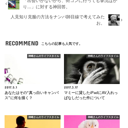
「出会いがないから、街コンに行っても撃沈ばか
り…」に対する神回答。
人見知り克服の方法をナンパ師目線で考えてみた
お。
RECOMMEND
こちらの記事も人気です。
神崎さんのライフスタイル
神崎さんのライフスタイル
2017.5.1
2017.3.17
あなたはその“真っ白いキャンバ
マミーに貸したiPadにAV入れっ
ス”に何を描く？
ぱなしだった件について
神崎さんのライフスタイル
神崎さんのライフスタイル