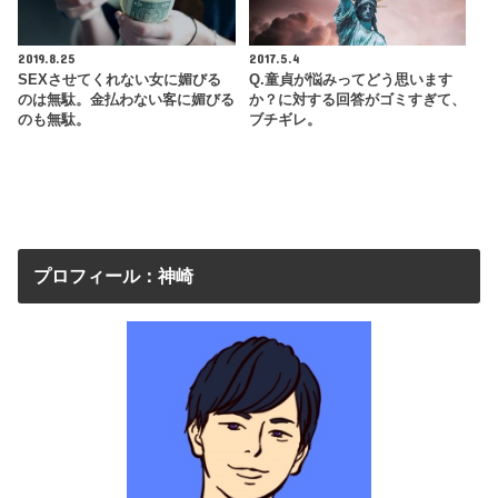
2019.8.25
2017.5.4
SEXさせてくれない女に媚びる
Q.童貞が悩みってどう思います
のは無駄。金払わない客に媚びる
か？に対する回答がゴミすぎて、
のも無駄。
ブチギレ。
プロフィール：神崎