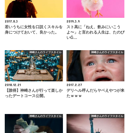
2017.8.3
2019.3.9
若いうちに女性を口説くスキルを
スト高に「ねえ、飲みにいこう
身につけておいて、良かった。
よ〜」と言われる人生は、たのぴ
いǴ…
神崎さんのライフスタイル
神崎さんのライフスタイル
2018.12.21
2017.2.27
【誰得】神崎さんが行って楽しか
デリヘル呼んだらヤベえやつが来
ったデートコース公開。
たｗｗｗ
神崎さんのライフスタイル
神崎さんのライフスタイル