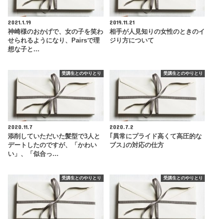
2021.1.19
2019.11.21
神崎様のおかげで、女の子を笑わ
相手が人見知りの女性のときのイ
せられるようになり、Pairsで理
ジり方について
想な子と…
受講生とのやりとり
受講生とのやりとり
2020.11.7
2020.7.2
添削していただいた髪型で3人と
｢異常にプライド高くて高圧的な
デートしたのですが、「かわい
ブス｣の対応の仕方
い」、「似合っ…
受講生とのやりとり
受講生とのやりとり