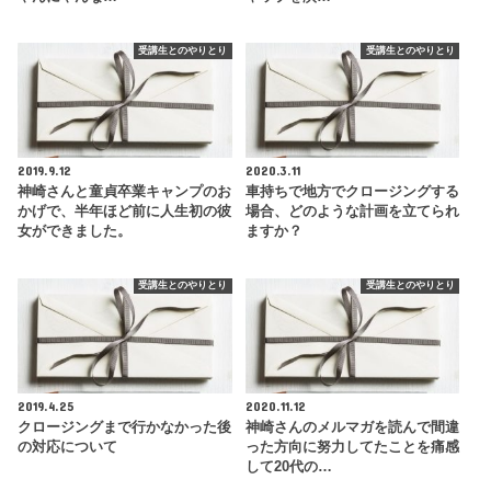
受講生とのやりとり
受講生とのやりとり
2019.9.12
2020.3.11
神崎さんと童貞卒業キャンプのお
車持ちで地方でクロージングする
かげで、半年ほど前に人生初の彼
場合、どのような計画を立てられ
女ができました。
ますか？
受講生とのやりとり
受講生とのやりとり
2019.4.25
2020.11.12
クロージングまで行かなかった後
神崎さんのメルマガを読んで間違
の対応について
った方向に努力してたことを痛感
して20代の…