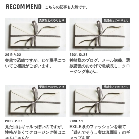
RECOMMEND
こちらの記事も人気です。
受講生とのやりとり
受講生とのやりとり
2019.4.22
2021.12.28
突然で恐縮ですが、ヒゲ脱毛につ
神崎様のブログ、メール講義、選
いてご相談がございます。
抜講義のおかげで急成長し、クロ
ージング率が…
受講生とのやりとり
受講生とのやりとり
2022.2.26
2018.7.1
見た目はギャルっぽいのですが、
EXILE系のファッションを着て
性格が良くてクロージング後はに
「遊んでそう→実は真面目」のギ
ゃんにゃんな…
ャップを演…