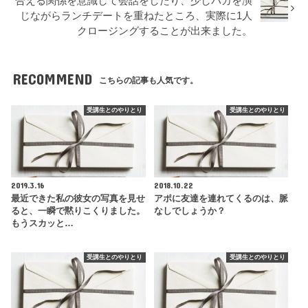
合える関係を意識して会話をしたり、少しバカを演
じながらランチデートを重ねたところ、実際に1人
クロージングすることが出来ました。
RECOMMEND
こちらの記事も人気です。
受講生とのやりとり
受講生とのやりとり
2019.3.16
2018.10.22
最近できた私の彼女の写真を見せ
アポに友達を連れてくるのは、脈
ると、一瞬で黙りこくりました。
なしでしょうか？
もうスカッと…
受講生とのやりとり
受講生とのやりとり