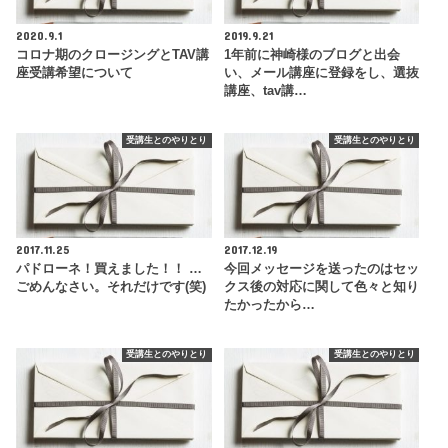
2020.9.1
2019.9.21
コロナ期のクロージングとTAV講
1年前に神崎様のブログと出会
座受講希望について
い、メール講座に登録をし、選抜
講座、tav講…
受講生とのやりとり
受講生とのやりとり
2017.11.25
2017.12.19
パドローネ！買えました！！ …
今回メッセージを送ったのはセッ
ごめんなさい。それだけです(笑)
クス後の対応に関して色々と知り
たかったから…
受講生とのやりとり
受講生とのやりとり