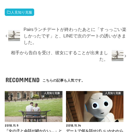
人見知り克服
Pairsランチデートが終わったあとに「すっっごい楽
しかったです」と、LINEで次のデートの誘いがきま
した。
相手から告白を受け、彼女にすることが出来まし
た。
RECOMMEND
こちらの記事も人気です。
人見知り克服
人見知り克服
2018.11.9
2018.11.14
「女の子と会話が続かない…」と
デートで何を話せばいいかわから