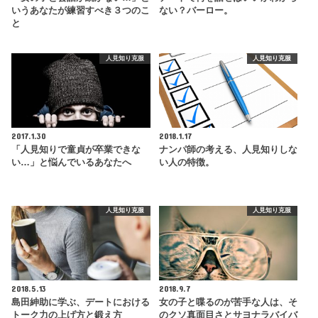
いうあなたが練習すべき３つのこ
ない？バーロー。
と
人見知り克服
人見知り克服
2017.1.30
2018.1.17
「人見知りで童貞が卒業できな
ナンパ師の考える、人見知りしな
い…」と悩んでいるあなたへ
い人の特徴。
人見知り克服
人見知り克服
2018.5.13
2018.9.7
島田紳助に学ぶ、デートにおける
女の子と喋るのが苦手な人は、そ
トーク力の上げ方と鍛え方
のクソ真面目さとサヨナラバイバ