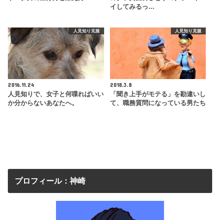
イしてみるっ…
人見知り克服
人見知り克服
2016.11.24
2018.3.8
人見知りで、女子と何喋ればいい
「聞き上手がモテる」を勘違いし
か分からないあなたへ。
て、職務質問になっている男たち
プロフィール：神崎