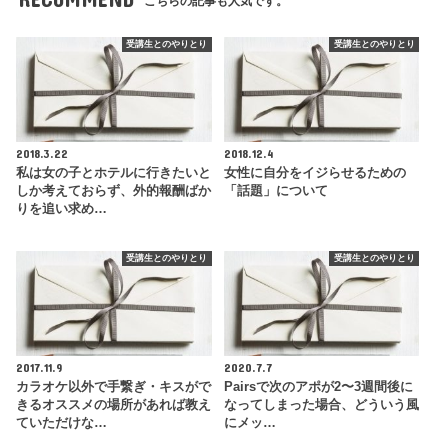
こちらの記事も人気です。
受講生とのやりとり
受講生とのやりとり
2018.3.22
2018.12.4
私は女の子とホテルに行きたいと
女性に自分をイジらせるための
しか考えておらず、外的報酬ばか
「話題」について
りを追い求め…
受講生とのやりとり
受講生とのやりとり
2017.11.9
2020.7.7
カラオケ以外で手繋ぎ・キスがで
Pairsで次のアポが2〜3週間後に
きるオススメの場所があれば教え
なってしまった場合、どういう風
ていただけな…
にメッ…