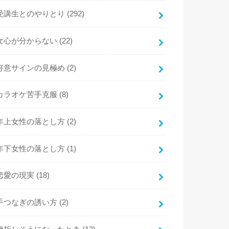
受講生とのやりとり
(292)
女心が分からない
(22)
好意サインの見極め
(2)
カラオケ苦手克服
(8)
年上女性の落とし方
(2)
年下女性の落とし方
(1)
恋愛の現実
(18)
手つなぎの誘い方
(2)