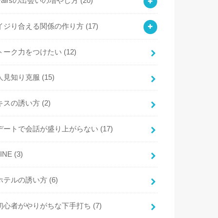
Pairsの出会いの増やし方
(20)
イジり合える関係の作り方
(17)
トーク力をつけたい
(12)
人見知り克服
(15)
キスの誘い方
(2)
デートで会話が盛り上がらない
(17)
LINE
(3)
ホテルの誘い方
(6)
初心者がやりがちな下手打ち
(7)