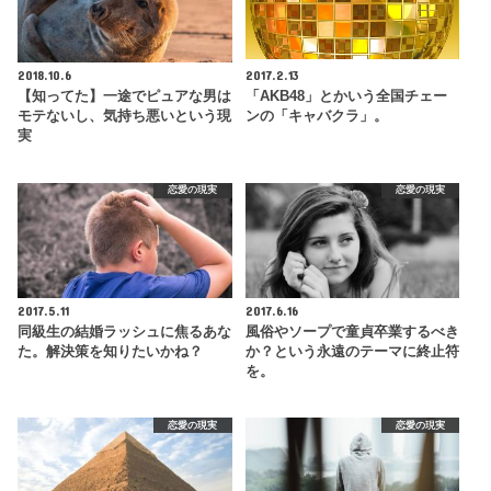
2018.10.6
2017.2.13
【知ってた】一途でピュアな男は
「AKB48」とかいう全国チェー
モテないし、気持ち悪いという現
ンの「キャバクラ」。
実
恋愛の現実
恋愛の現実
2017.5.11
2017.6.16
同級生の結婚ラッシュに焦るあな
風俗やソープで童貞卒業するべき
た。解決策を知りたいかね？
か？という永遠のテーマに終止符
を。
恋愛の現実
恋愛の現実