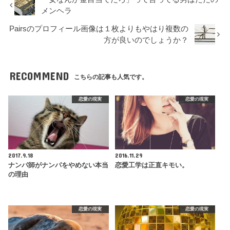
メンヘラ
Pairsのプロフィール画像は１枚よりもやはり複数の
方が良いのでしょうか？
RECOMMEND
こちらの記事も人気です。
恋愛の現実
恋愛の現実
2017.9.18
2016.11.29
ナンパ師がナンパをやめない本当
恋愛工学は正直キモい。
の理由
恋愛の現実
恋愛の現実