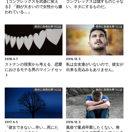
【コンプレックスを武器に変え
コンプレックスは隠すものじゃな
る】「顔が大きいので女性から嫌
い。ネタにするものだ。
われている…」
自分に自信を持つには
自分に自信を持つには
2018.4.7
2016.12.5
ストナンの現実から考える、恋愛
私は女友達がいないので、彼女が
におけるモテる男のマインドセッ
出来る見込みもありません。
ト
自分に自信を持つには
自分に自信を持つには
2017.6.5
2016.12.5
「彼女できない…辛い…死にた
風俗で童貞卒業したくない。将