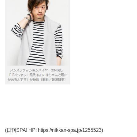
(日刊SPA! HP: https://nikkan-spa.jp/1255523)