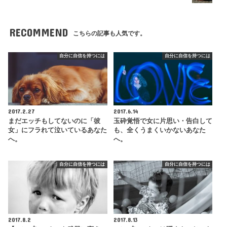
RECOMMEND
こちらの記事も人気です。
自分に自信を持つには
自分に自信を持つには
2017.2.27
2017.6.14
まだエッチもしてないのに「彼
玉砕覚悟で女に片思い・告白して
女」にフラれて泣いているあなた
も、全くうまくいかないあなた
へ。
へ。
自分に自信を持つには
自分に自信を持つには
2017.8.2
2017.8.13