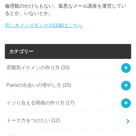
倫理観のかけらもない、最悪なメール講座を運営してい
るとか、いないとか。
悲しきメンズモンズの詳細はこちら
カテゴリー
雰囲気イケメンの作り方
(33)
Pairsの出会いの増やし方
(20)
イジり合える関係の作り方
(17)
トーク力をつけたい
(12)