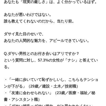
あなたも
「現実の厳しさ」
は、よく分かっているはず。
あなたが悪いわけではない。
誰も教えてくれないのだから、当たり前。
ダサイ見た目のせいで、
あなたの人間的な魅力を、アピールできていない。
Q.ダサい男性とのお付き合いはアリですか？
という質問に対し、57.3%の女性が
「ナシ」
と答えてい
る。
・「
一緒に歩いていて恥ずかしい
し、こちらもテンショ
ンが下がる」（29歳／建設・土木／技術職）
・「
友達に会わせられない
」（23歳／医療・福祉／秘
書・アシスタント職）