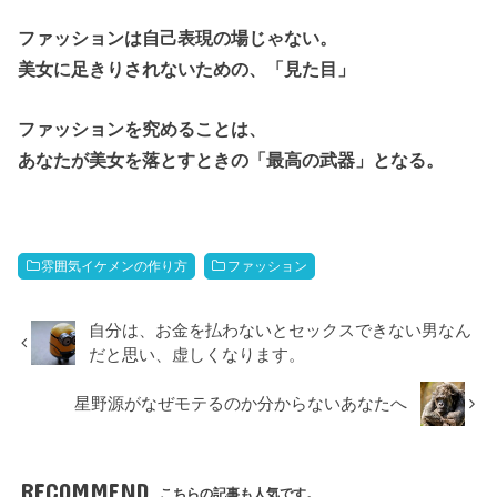
ファッションは自己表現の場じゃない。
美女に足きりされないための、「見た目」
ファッションを究めることは、
あなたが美女を落とすときの「最高の武器」となる。
雰囲気イケメンの作り方
ファッション
自分は、お金を払わないとセックスできない男なん
だと思い、虚しくなります。
星野源がなぜモテるのか分からないあなたへ
RECOMMEND
こちらの記事も人気です。