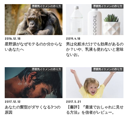
雰囲気イケメンの作り方
雰囲気イケメンの作り方
2016.12.18
2019.4.18
星野源がなぜモテるのか分からな
男は化粧水だけでも効果があるの
いあなたへ
か？いや、乳液も使わないと意味
ないお。
雰囲気イケメンの作り方
雰囲気イケメンの作り方
2017.12.12
2017.5.21
あなたの髪型がダサくなる3つの
【書評】『最速でおしゃれに見せ
原因
る方法』を信者がレビュー。