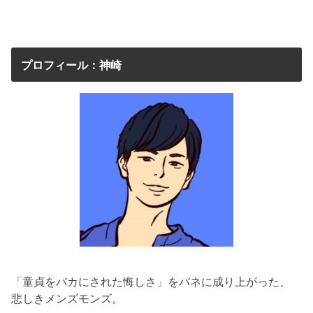
プロフィール：神崎
「童貞をバカにされた悔しさ」をバネに成り上がった、
悲しきメンズモンズ。