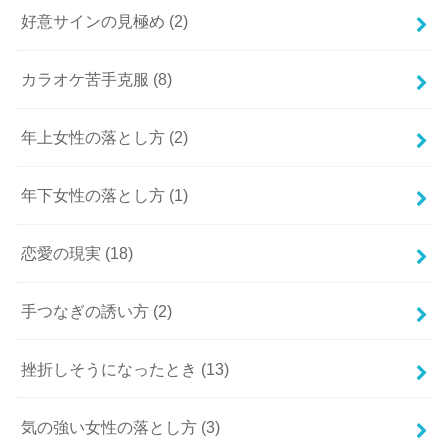
好意サインの見極め
(2)
カラオケ苦手克服
(8)
年上女性の落とし方
(2)
年下女性の落とし方
(1)
恋愛の現実
(18)
手つなぎの誘い方
(2)
挫折しそうになったとき
(13)
気の強い女性の落とし方
(3)