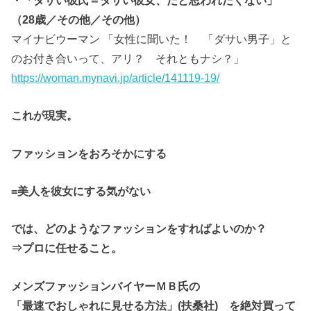
・「
ダサい彼氏＝ダサい彼女、だと思われたくない
」
（28歳／その他／その他）
マイナビウーマン 「女性に聞いた！ 「ダサい男子」と
のお付き合いって、アリ？ それともナシ？」
https://woman.mynavi.jp/article/141119-19/
これが現実。
ファッションをおろそかにする
=美人を彼女にする気がない
では、どのようなファッションをすればよいのか？
⇒プロに任せること。
メンズファッションバイヤーＭＢ氏の
「最速でおしゃれに見せる方法」(扶桑社) を絶対買って