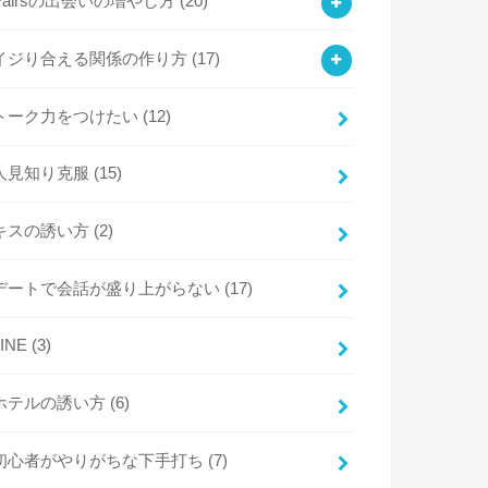
Pairsの出会いの増やし方
(20)
イジり合える関係の作り方
(17)
トーク力をつけたい
(12)
人見知り克服
(15)
キスの誘い方
(2)
デートで会話が盛り上がらない
(17)
LINE
(3)
ホテルの誘い方
(6)
初心者がやりがちな下手打ち
(7)