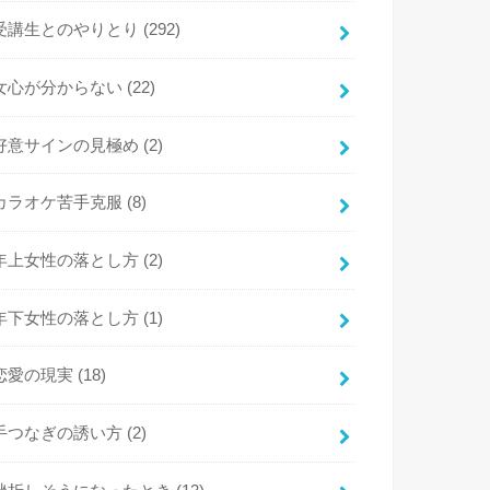
受講生とのやりとり
(292)
女心が分からない
(22)
好意サインの見極め
(2)
カラオケ苦手克服
(8)
年上女性の落とし方
(2)
年下女性の落とし方
(1)
恋愛の現実
(18)
手つなぎの誘い方
(2)