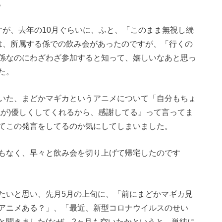
。
すが、去年の10月ぐらいに、ふと、「このまま無視し続
は、所属する係での飲み会があったのですが、「行くの
係なのにわざわざ参加すると知って、嬉しいなあと思っ
た。
いた、まどかマギカというアニメについて「自分もちょ
私が)優しくしてくれるから、感謝してる』って言ってま
てこの発言をしてるのか気にしてしまいました。
もなく、早々と飲み会を切り上げて帰宅したのです
たいと思い、先月5月の上旬に、「前にまどかマギカ見
アニメある？」、「最近、新型コロナウイルスのせい
と聞きました(なぜ、2ヶ月も空いたかというと、単純に