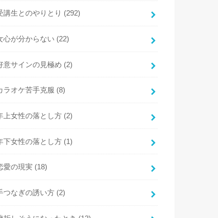
受講生とのやりとり
(292)
女心が分からない
(22)
好意サインの見極め
(2)
カラオケ苦手克服
(8)
年上女性の落とし方
(2)
年下女性の落とし方
(1)
恋愛の現実
(18)
手つなぎの誘い方
(2)