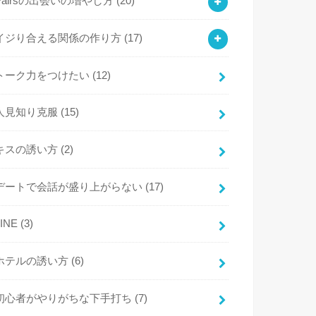
Pairsの出会いの増やし方
(20)
イジり合える関係の作り方
(17)
トーク力をつけたい
(12)
人見知り克服
(15)
キスの誘い方
(2)
デートで会話が盛り上がらない
(17)
LINE
(3)
ホテルの誘い方
(6)
初心者がやりがちな下手打ち
(7)