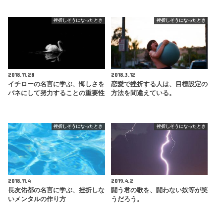
挫折しそうになったとき
挫折しそうになったとき
2018.11.28
2018.3.12
イチローの名言に学ぶ、悔しさを
恋愛で挫折する人は、目標設定の
バネにして努力することの重要性
方法を間違えている。
挫折しそうになったとき
挫折しそうになったとき
2018.11.4
2019.4.2
長友佑都の名言に学ぶ、挫折しな
闘う君の歌を、闘わない奴等が笑
いメンタルの作り方
うだろう。