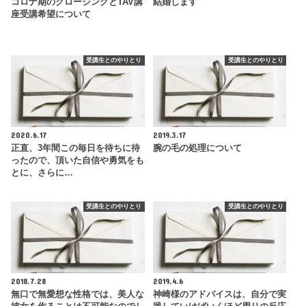
コロナ期のクロージングとTAV講
結婚します
座受講希望について
受講生とのやりとり
受講生とのやりとり
2020.6.17
2019.3.17
正直、3年間この毎日を待ちに待
腕の毛の処理について
ったので、頂いた自信や勇気をも
とに、さらに…
受講生とのやりとり
受講生とのやりとり
2018.7.28
2019.4.6
無口で無愛想な性格では、美人な
神崎様のアドバイスは、自分で実