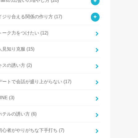
Pairsの出会いの増やし方
(20)
イジり合える関係の作り方
(17)
トーク力をつけたい
(12)
人見知り克服
(15)
キスの誘い方
(2)
デートで会話が盛り上がらない
(17)
LINE
(3)
ホテルの誘い方
(6)
初心者がやりがちな下手打ち
(7)