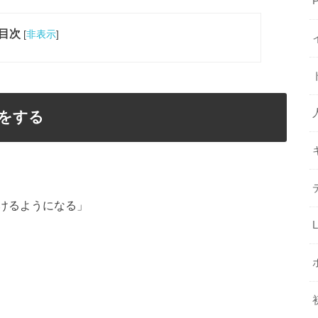
目次
[
非表示
]
強をする
けるようになる」