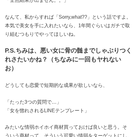
「全然結果が出ません。。」
なんて、私からすれば「Sorry,what??」という話ですよ。
本気で美女を手に入れたいなら、1年間ぐらいはガチで取
り組むつもりでやってほしいね。
P.S.ちみは、悪い女に骨の髄までしゃぶりつく
れさたいかね？（ちなみに一回もヤれない
お）
どうしても恋愛で短期的な成果が欲しいなら、
「たった3つの質問で…」
「女を惚れされるLINEテンプレート」
みたいな情弱ホイホイ商材買っておけば良いと思う。そ
ういう商材って、そういう可愛い情弱をターゲットにし