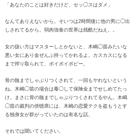
「あなたのことは好きだけど、セッ◯スはダメ」
なんてありえないから。そいつは2時間後に他の男に◯出
しされてるから。弱肉強食の世界は残酷だねえ。。
女の扱い方はマスターしとかないと、木嶋◯苗みたいな
悪い女にあり金ぜんぶ持ってかれるよ。カスカスになる
まで搾り取られて、ポイポイポピー。
骨の髄までしゃぶりつくされて、一回もヤれないという
ね。木嶋◯苗の場合は毒◯して保険金までせしめてたっ
け。まさに骨の髄までしゃぶりつくされてるやん。木嶋
◯苗の裁判の傍聴席には、木嶋の恋愛テクを盗もうとす
る独身女が群がっていたのは有名な話。
それでは聞いてください。