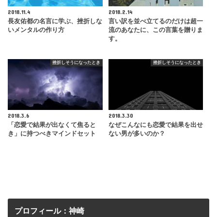
2018.11.4
2018.2.14
長友佑都の名言に学ぶ、挫折しな
言い訳を並べ立てるのだけは超一
いメンタルの作り方
流のあなたに、この言葉を贈りま
す。
挫折しそうになったとき
挫折しそうになったとき
2018.3.6
2018.3.30
「恋愛で結果が出なくて焦ると
なぜこんなにも恋愛で結果を出せ
き」に持つべきマインドセット
ない男が多いのか？
プロフィール：神崎