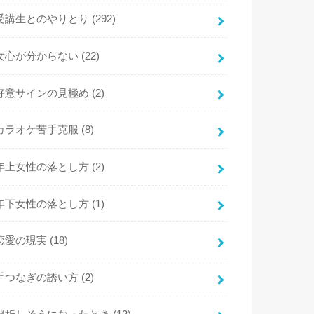
受講生とのやりとり
(292)
女心が分からない
(22)
好意サインの見極め
(2)
カラオケ苦手克服
(8)
年上女性の落とし方
(2)
年下女性の落とし方
(1)
恋愛の現実
(18)
手つなぎの誘い方
(2)