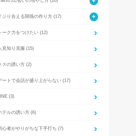
Pairsの出会いの増やし方
(20)
イジり合える関係の作り方
(17)
トーク力をつけたい
(12)
人見知り克服
(15)
キスの誘い方
(2)
デートで会話が盛り上がらない
(17)
LINE
(3)
ホテルの誘い方
(6)
初心者がやりがちな下手打ち
(7)