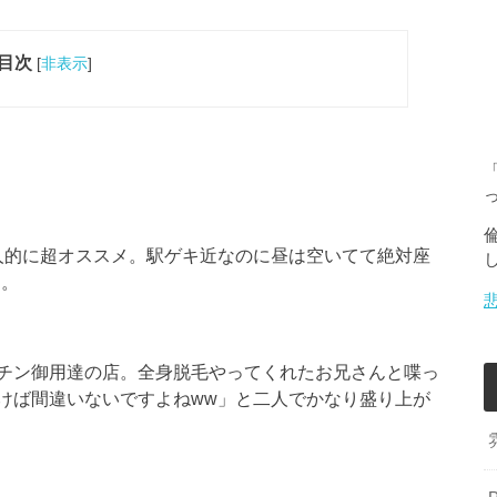
目次
[
非表示
]
人的に超オススメ。駅ゲキ近なのに昼は空いてて絶対座
る。
チン御用達の店。全身脱毛やってくれたお兄さんと喋っ
けば間違いないですよねww」と二人でかなり盛り上が