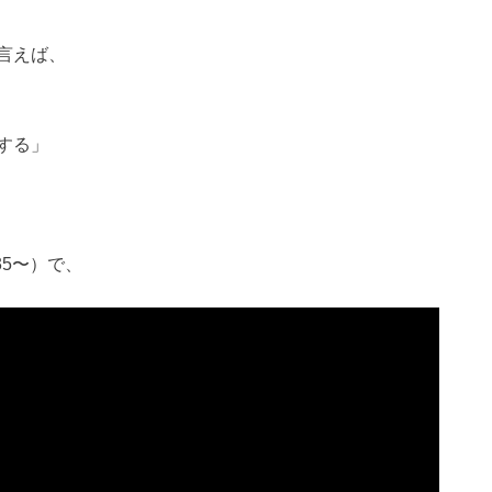
言えば、
する」
35〜）で、