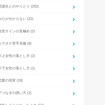
受講生とのやりとり
(292)
女心が分からない
(22)
好意サインの見極め
(2)
カラオケ苦手克服
(8)
年上女性の落とし方
(2)
年下女性の落とし方
(1)
恋愛の現実
(18)
手つなぎの誘い方
(2)