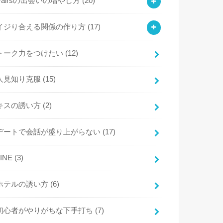
Pairsの出会いの増やし方
(20)
イジり合える関係の作り方
(17)
トーク力をつけたい
(12)
人見知り克服
(15)
キスの誘い方
(2)
デートで会話が盛り上がらない
(17)
LINE
(3)
ホテルの誘い方
(6)
初心者がやりがちな下手打ち
(7)